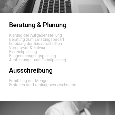
Beratung & Planung
Klärung der Aufgabenstellung
Beratung zum Leistungsbedarf
Erhebung der Bauvorschriften
Vorentwurf & Entwurf
Einreichplanung
Baugenehmigungsplanung
Ausführungs- und Detailplanung
Ausschreibung
Ermittlung der Mengen
Erstellen der Leistungsverzeichnisse